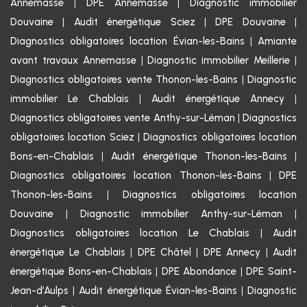
Annemasse
|
DPE Annemasse
|
Diagnostic immobilier
Douvaine
|
Audit énergétique Sciez
|
DPE Douvaine
|
Diagnostics obligatoires location Évian-les-Bains
|
Amiante
avant travaux Annemasse
|
Diagnostic immobilier Meillerie
|
Diagnostics obligatoires vente Thonon-les-Bains
|
Diagnostic
immobilier Le Chablais
|
Audit énergétique Annecy
|
Diagnostics obligatoires vente Anthy-sur-Léman
|
Diagnostics
obligatoires location Sciez
|
Diagnostics obligatoires location
Bons-en-Chablais
|
Audit énergétique Thonon-les-Bains
|
Diagnostics obligatoires location Thonon-les-Bains
|
DPE
Thonon-les-Bains
|
Diagnostics obligatoires location
Douvaine
|
Diagnostic immobilier Anthy-sur-Léman
|
Diagnostics obligatoires location Le Chablais
|
Audit
énergétique Le Chablais
|
DPE Châtel
|
DPE Annecy
|
Audit
énergétique Bons-en-Chablais
|
DPE Abondance
|
DPE Saint-
Jean-d’Aulps
|
Audit énergétique Évian-les-Bains
|
Diagnostic